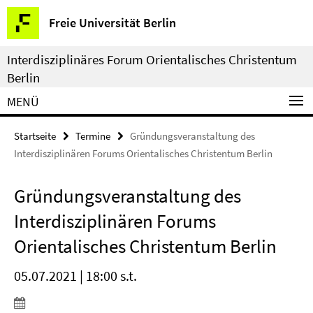
Springe
Service-
Freie Universität Berlin
direkt
Navigation
zu
Interdisziplinäres Forum Orientalisches Christentum
Inhalt
Berlin
MENÜ
Startseite
Termine
Gründungsveranstaltung des
Interdisziplinären Forums Orientalisches Christentum Berlin
Gründungsveranstaltung des
Interdisziplinären Forums
Orientalisches Christentum Berlin
05.07.2021 | 18:00 s.t.