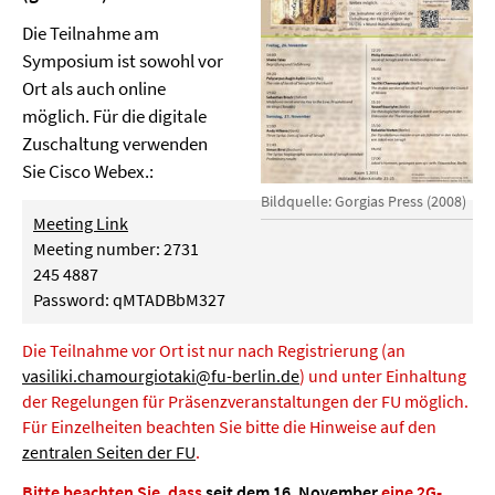
Die Teilnahme am
Symposium ist sowohl vor
Ort als auch online
möglich. Für die digitale
Zuschaltung verwenden
Sie Cisco Webex.:
Bildquelle: Gorgias Press (2008)
Meeting Link
Meeting number: 2731
245 4887
Password: qMTADBbM327
Die Teilnahme vor Ort ist nur nach Registrierung (an
vasiliki.chamourgiotaki@fu-berlin.de
) und unter Einhaltung
der Regelungen für Präsenzveranstaltungen der FU möglich.
Für Einzelheiten beachten Sie bitte die Hinweise auf den
zentralen Seiten der FU
.
Bitte beachten Sie, dass
seit dem 16. November
eine 2G-