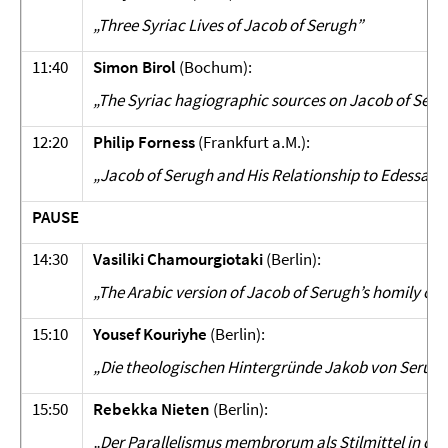
„Three Syriac Lives of Jacob of Serugh”
11:40
Simon Birol
(Bochum):
„The Syriac hagiographic sources on Jacob of Serug
12:20
Philip Forness
(Frankfurt a.M.):
„Jacob of Serugh and His Relationship to Edessa“
PAUSE
14:30
Vasiliki Chamourgiotaki
(Berlin):
„The Arabic version of Jacob of Serugh’s homily on 
15:10
Yousef Kouriyhe
(Berlin):
„Die theologischen Hintergründe Jakob von Serughs
15:50
Rebekka Nieten
(Berlin):
„Der Parallelismus membrorum als Stilmittel in de