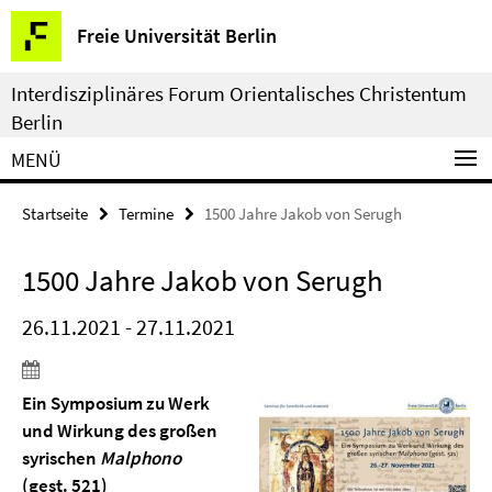
Springe
Service-
Freie Universität Berlin
direkt
Navigation
zu
Interdisziplinäres Forum Orientalisches Christentum
Inhalt
Berlin
MENÜ
Startseite
Termine
1500 Jahre Jakob von Serugh
1500 Jahre Jakob von Serugh
26.11.2021 - 27.11.2021
Ein Symposium zu Werk
und Wirkung des großen
syrischen
Malphono
(gest. 521)