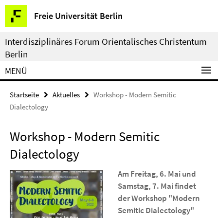
Springe
Service-
Freie Universität Berlin
direkt
Navigation
zu
Interdisziplinäres Forum Orientalisches Christentum
Inhalt
Berlin
MENÜ
Startseite
Aktuelles
Workshop - Modern Semitic
Dialectology
Workshop - Modern Semitic
Dialectology
Am Freitag, 6. Mai und
Samstag, 7. Mai findet
der Workshop "Modern
Semitic Dialectology"